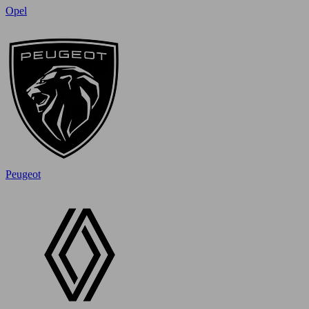
Opel
Peugeot