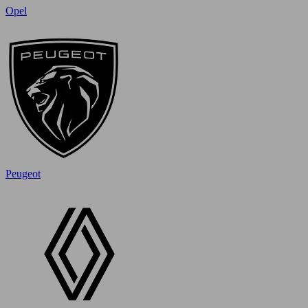
Opel
Peugeot