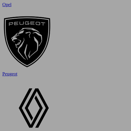
Opel
Peugeot