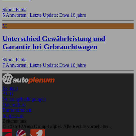
Skoda Fabia
5 Antworten |
Letzte Update: Etwa 16 jahre
M
Unterschied Gewährleistung und
Garantie bei Gebrauchtwagen
Skoda Fabia
7 Antworten |
Letzte Update: Etwa 16 jahre
Kontakt
AGB
Nutzungsbedingungen
Datenschutz
Barrierefreiheit
Impressum
Bekannt aus
© 2026 12Auto Group GmbH. Alle Rechte vorbehalten.