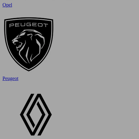
Opel
Peugeot