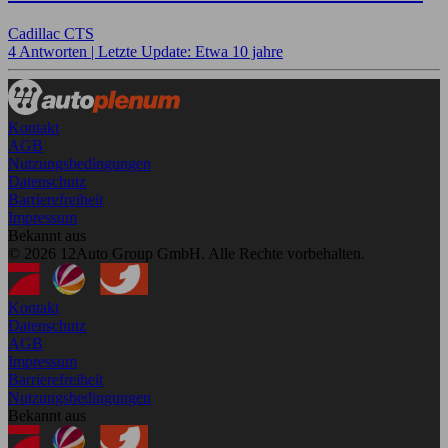
Cadillac CTS
4 Antworten |
Letzte Update: Etwa 10 jahre
Kontakt
AGB
Nutzungsbedingungen
Datenschutz
Barrierefreiheit
Impressum
Bekannt aus
© 2026 12Auto Group GmbH. Alle Rechte vorbehalten.
Kontakt
Datenschutz
AGB
Impressum
Barrierefreiheit
Nutzungsbedingungen
Bekannt aus