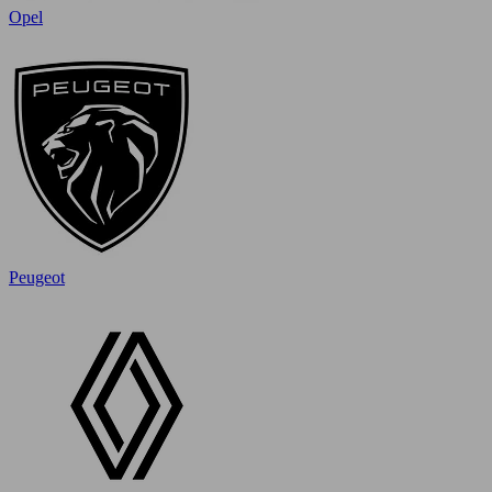
Opel
Peugeot