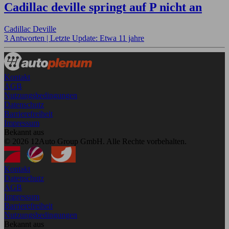
Cadillac deville springt auf P nicht an
Cadillac Deville
3 Antworten |
Letzte Update: Etwa 11 jahre
Kontakt
AGB
Nutzungsbedingungen
Datenschutz
Barrierefreiheit
Impressum
Bekannt aus
© 2026 12Auto Group GmbH. Alle Rechte vorbehalten.
Kontakt
Datenschutz
AGB
Impressum
Barrierefreiheit
Nutzungsbedingungen
Bekannt aus