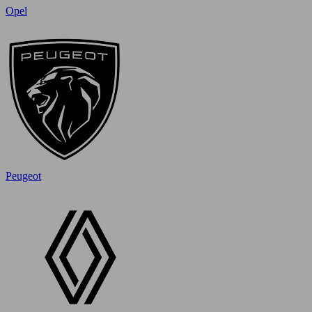
Opel
Peugeot