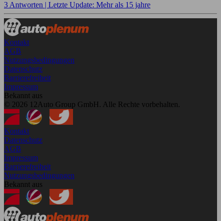
3 Antworten |
Letzte Update: Mehr als 15 jahre
Kontakt
AGB
Nutzungsbedingungen
Datenschutz
Barrierefreiheit
Impressum
Bekannt aus
© 2026 12Auto Group GmbH. Alle Rechte vorbehalten.
Kontakt
Datenschutz
AGB
Impressum
Barrierefreiheit
Nutzungsbedingungen
Bekannt aus