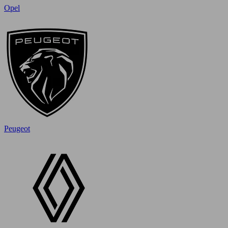
Opel
Peugeot