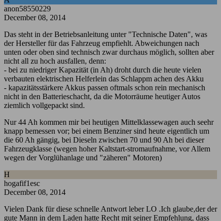
anon58550229
December 08, 2014
Das steht in der Betriebsanleitung unter "Technische Daten", was
der Hersteller für das Fahrzeug empfiehlt. Abweichungen nach
unten oder oben sind technisch zwar durchaus möglich, sollten aber
nicht all zu hoch ausfallen, denn:
- bei zu niedriger Kapazität (in Ah) droht durch die heute vielen
verbauten elektrischen Helferlein das Schlappm achen des Akku
- kapazitätsstärkere Akkus passen oftmals schon rein mechanisch
nicht in den Batterieschacht, da die Motorräume heutiger Autos
ziemlich vollgepackt sind.
Nur 44 Ah kommen mir bei heutigen Mittelklassewagen auch seehr
knapp bemessen vor; bei einem Benziner sind heute eigentlich um
die 60 Ah gängig, bei Dieseln zwischen 70 und 90 Ah bei dieser
Fahrzeugklasse (wegen hoher Kaltstart-stromaufnahme, vor Allem
wegen der Vorglühanlage und "zäheren" Motoren)
H
hogafif1esc
December 08, 2014
Vielen Dank für diese schnelle Antwort leber LO .Ich glaube,der der
gute Mann in dem Laden hatte Recht mit seiner Empfehlung, dass