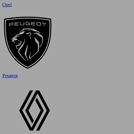
Opel
Peugeot