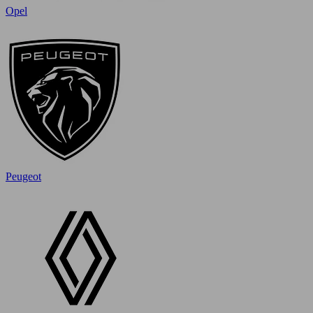
Opel
Peugeot