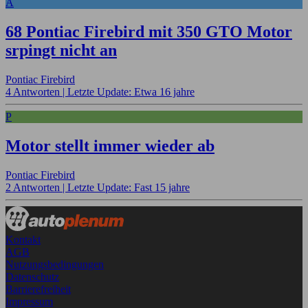
A
68 Pontiac Firebird mit 350 GTO Motor
srpingt nicht an
Pontiac Firebird
4 Antworten |
Letzte Update: Etwa 16 jahre
P
Motor stellt immer wieder ab
Pontiac Firebird
2 Antworten |
Letzte Update: Fast 15 jahre
Kontakt
AGB
Nutzungsbedingungen
Datenschutz
Barrierefreiheit
Impressum