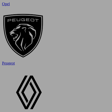
Opel
Peugeot