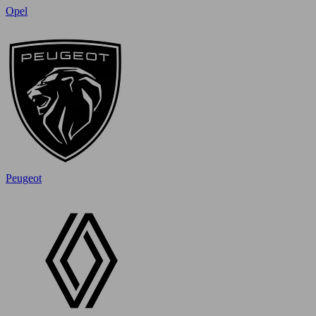
Opel
Peugeot