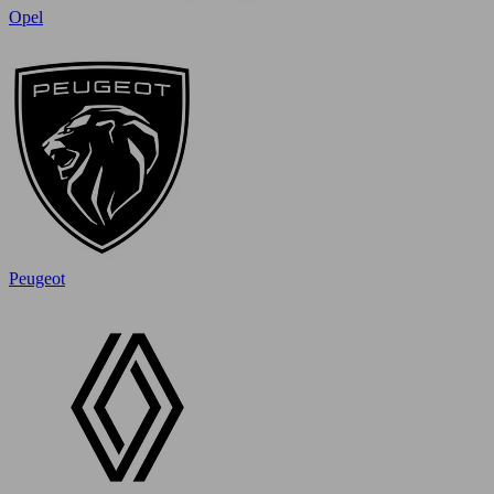
Opel
Peugeot