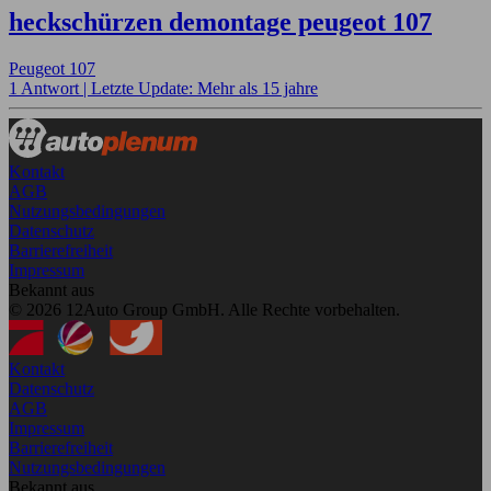
heckschürzen demontage peugeot 107
Peugeot 107
1 Antwort |
Letzte Update: Mehr als 15 jahre
Kontakt
AGB
Nutzungsbedingungen
Datenschutz
Barrierefreiheit
Impressum
Bekannt aus
© 2026 12Auto Group GmbH. Alle Rechte vorbehalten.
Kontakt
Datenschutz
AGB
Impressum
Barrierefreiheit
Nutzungsbedingungen
Bekannt aus