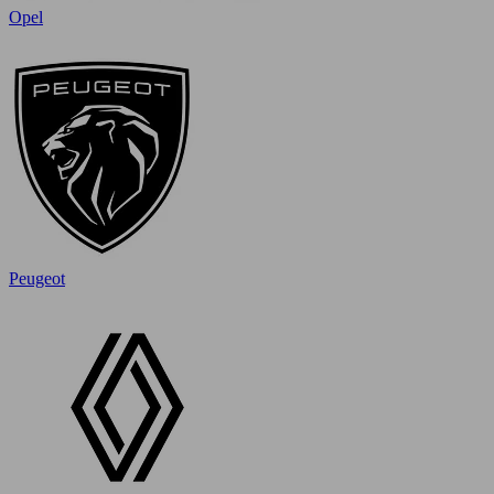
Opel
Peugeot