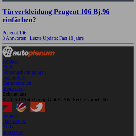
Türverkleidung Peugeot 106 Bj.96
einfärben?
Peugeot 106
3 Antworten |
Letzte Update: Fast 18 jahre
Kontakt
AGB
Nutzungsbedingungen
Datenschutz
Barrierefreiheit
Impressum
Bekannt aus
© 2026 12Auto Group GmbH. Alle Rechte vorbehalten.
Kontakt
Datenschutz
AGB
Impressum