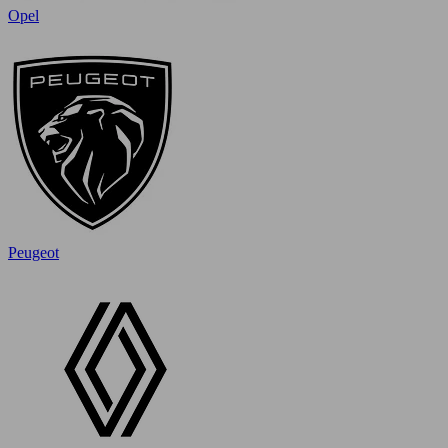
Opel
Peugeot