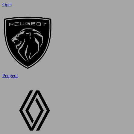
Opel
Peugeot