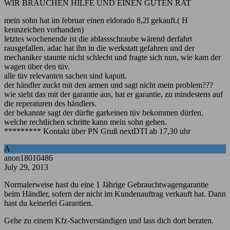
WIR BRAUCHEN HILFE UND EINEN GUTEN RAT
mein sohn hat im februar einen eldorado 8,2l gekauft.( H
kennzeichen vorhanden)
letztes wochenende ist die ablassschraube wärend derfahrt
rausgefallen. adac hat ihn in die werkstatt gefahren und der
mechaniker staunte nicht schlecht und fragte sich nun, wie kam der
wagen über den tüv.
alle tüv relevanten sachen sind kaputt.
der händler zuckt mit den armen und sagt nicht mein problem???
wie sieht das mit der garantie aus, hat er garantie, zu mindestens auf
die reperaturen des händlers.
der bekannte sagt der dürfte garkeinen tüv bekommen dürfen.
welche rechtlichen schritte kann mein sohn gehen.
********* Kontakt über PN Gruß nextDTI ab 17,30 uhr
A
anon18010486
July 29, 2013
Normalerweise hast du eine 1 Jährige Gebrauchtwagengarantie
beim Händler, sofern der nicht im Kundenauftrag verkauft hat. Dann
hast du keinerlei Garantien.
Gehe zu einem Kfz-Sachverständigen und lass dich dort beraten.