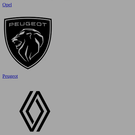
Opel
Peugeot