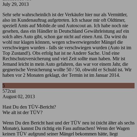
July 29, 2013
Sehr sehr wahrscheinlich ist der Verkäufer hier nur als Vermittler,
also im Kundenauftrag aufgetreten. Ich schaue mir oft Oldtimer,
speziell Amis auf Mobile.de und Autoscout an. Ich habe noch nie
gesehen, dass ein Händler in Deutschland Gewährleistung auf ein
solch altes Auto gibt, schon gar nicht auf einen Ami. Da wirst du
wohl nur klagen können, wegen schwerwiegender Mängel die
verschwiegen wurden - falls sie verschwiegen wurden (Auto ist im
Top Zustand!). Obs erfolg hat ist ne Andere Sache. Und eine
Rechtschutzversicherung und viel Zeit sollte man haben. Mir ist
Jemand leicht in mein Auto gefahren, das war vor einem Jahr, die
gegnerische Versicherung wollte 50 / 50, obwohl er Schuld ist. Wir
haben vor 2 Monaten geklagt, der Termin ist im Januar 2014.
5
572cui
August 02, 2013
Hast Du den TÜV-Bericht?
Wie alt ist der TÜV?
Wenn Du den Bericht hast und der TÜV neu ist (nicht älter als sechs
Monate), kannst Du richtig ein Fass aufmachen! Wenn der Wagen
keinen TÜV aufgrund seiner Mängel bekommen hätte, liegt