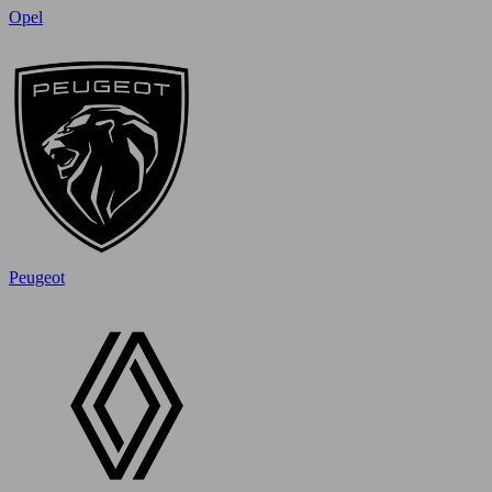
Opel
Peugeot