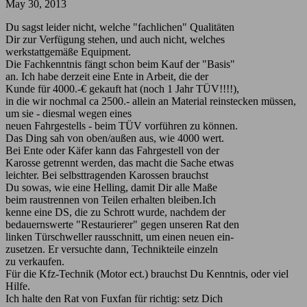
May 30, 2013
Du sagst leider nicht, welche "fachlichen" Qualitäten
Dir zur Verfügung stehen, und auch nicht, welches
werkstattgemäße Equipment.
Die Fachkenntnis fängt schon beim Kauf der "Basis"
an. Ich habe derzeit eine Ente in Arbeit, die der
Kunde für 4000.-€ gekauft hat (noch 1 Jahr TÜV!!!!),
in die wir nochmal ca 2500.- allein an Material reinstecken müssen,
um sie - diesmal wegen eines
neuen Fahrgestells - beim TÜV vorführen zu können.
Das Ding sah von oben/außen aus, wie 4000 wert.
Bei Ente oder Käfer kann das Fahrgestell von der
Karosse getrennt werden, das macht die Sache etwas
leichter. Bei selbsttragenden Karossen brauchst
Du sowas, wie eine Helling, damit Dir alle Maße
beim raustrennen von Teilen erhalten bleiben.Ich
kenne eine DS, die zu Schrott wurde, nachdem der
bedauernswerte "Restaurierer" gegen unseren Rat den
linken Türschweller rausschnitt, um einen neuen ein-
zusetzen. Er versuchte dann, Technikteile einzeln
zu verkaufen.
Für die Kfz-Technik (Motor ect.) brauchst Du Kenntnis, oder viel
Hilfe.
Ich halte den Rat von Fuxfan für richtig: setz Dich