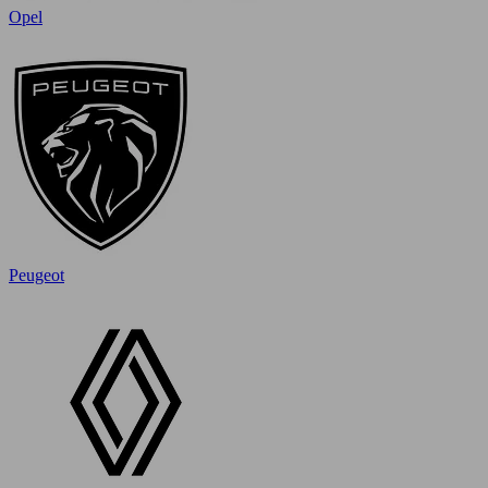
Opel
Peugeot