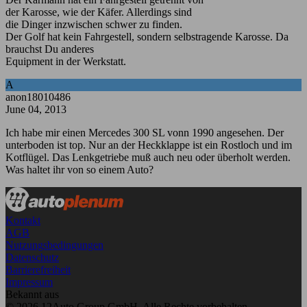
der Karosse, wie der Käfer. Allerdings sind
die Dinger inzwischen schwer zu finden.
Der Golf hat kein Fahrgestell, sondern selbstragende Karosse. Da
brauchst Du anderes
Equipment in der Werkstatt.
A
anon18010486
June 04, 2013
Ich habe mir einen Mercedes 300 SL vonn 1990 angesehen. Der
unterboden ist top. Nur an der Heckklappe ist ein Rostloch und im
Kotflügel. Das Lenkgetriebe muß auch neu oder überholt werden.
Was haltet ihr von so einem Auto?
Kontakt
AGB
Nutzungsbedingungen
Datenschutz
Barrierefreiheit
Impressum
Bekannt aus
© 2026 12Auto Group GmbH. Alle Rechte vorbehalten.