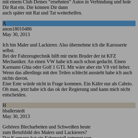
mit einem Club Deines "ersehnten" Autos in Verbindung und hole
Dir Rat ein. Die können Dir dann
auch später mit Rat und Tat weiterhelfen.
A
anon18010486
May 30, 2013
Ich bin Maler und Lackierer. Also übernehme ich die Karosserie
selbst.
Bei der Fahrzeugtechnik hilft mir mein Bruder der ist KFZ
Mechaniker. An einen VW habe ich auch schon gedacht. Einen
Karmann Ghia oder Golf 1 GTI. Mir wäre aber ein V8 viel lieber.
Wenn das allerdings mit den Teilen schlecht aussieht habe ich auch
nichts davon.
Eine Ente würde nicht in Frage kommen. Ein Käfer nur als Cabrio.
Oh man, jetzt habe ich das ok der Regierung und kann mich nicht
entscheiden.
H
hballerstedt
May 30, 2013
Gehören Blecharbeiten und Schweißen heute
zum Berufsbild des Malers und Lackierers?
Der Karmann hat ein Fahrgestell getrennt von