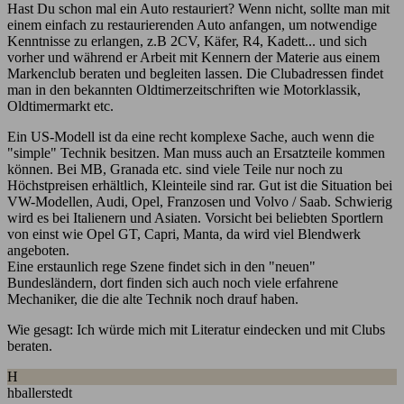
Hast Du schon mal ein Auto restauriert? Wenn nicht, sollte man mit
einem einfach zu restaurierenden Auto anfangen, um notwendige
Kenntnisse zu erlangen, z.B 2CV, Käfer, R4, Kadett... und sich
vorher und während er Arbeit mit Kennern der Materie aus einem
Markenclub beraten und begleiten lassen. Die Clubadressen findet
man in den bekannten Oldtimerzeitschriften wie Motorklassik,
Oldtimermarkt etc.
Ein US-Modell ist da eine recht komplexe Sache, auch wenn die
"simple" Technik besitzen. Man muss auch an Ersatzteile kommen
können. Bei MB, Granada etc. sind viele Teile nur noch zu
Höchstpreisen erhältlich, Kleinteile sind rar. Gut ist die Situation bei
VW-Modellen, Audi, Opel, Franzosen und Volvo / Saab. Schwierig
wird es bei Italienern und Asiaten. Vorsicht bei beliebten Sportlern
von einst wie Opel GT, Capri, Manta, da wird viel Blendwerk
angeboten.
Eine erstaunlich rege Szene findet sich in den "neuen"
Bundesländern, dort finden sich auch noch viele erfahrene
Mechaniker, die die alte Technik noch drauf haben.
Wie gesagt: Ich würde mich mit Literatur eindecken und mit Clubs
beraten.
H
hballerstedt