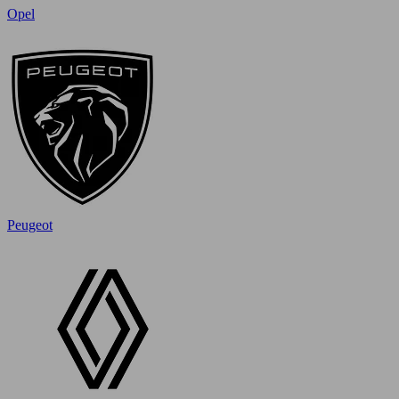
Opel
Peugeot