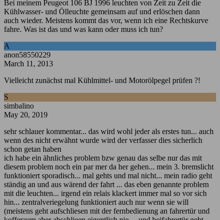
Bei meinem Peugeot 106 BJ 1996 leuchten von Zeit zu Zeit die
Kühlwasser- und Ölleuchte gemeinsam auf und erlöschen dann
auch wieder. Meistens kommt das vor, wenn ich eine Rechtskurve
fahre. Was ist das und was kann oder muss ich tun?
A
anon58550229
March 11, 2013
Vielleicht zunächst mal Kühlmittel- und Motorölpegel prüfen ?!
S
simbalino
May 20, 2019
sehr schlauer kommentar... das wird wohl jeder als erstes tun... auch
wenn des nicht erwähnt wurde wird der verfasser dies sicherlich
schon getan haben
ich habe ein ähnliches problem bzw genau das selbe nur das mit
diesem problem noch ein par mer da her gehen... mein 3. bremslicht
funktioniert sporadisch... mal gehts und mal nicht... mein radio geht
ständig an und aus wärend der fahrt ... das eben genannte problem
mit die leuchten... irgend ein relais klackert immer mal so vor sich
hin... zentralveriegelung funktioniert auch nur wenn sie will
(meistens geht aufschliesen mit der fernbedienung an fahrertür und
kofferaum aber abschlieen eigentlich nie ... und beifahrertür geht