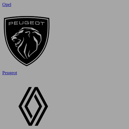
Opel
Peugeot