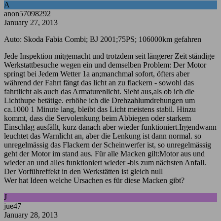
A
anon57098292
January 27, 2013
Auto: Skoda Fabia Combi; BJ 2001;75PS; 106000km gefahren
Jede Inspektion mitgemacht und trotzdem seit längerer Zeit ständige
Werkstattbesuche wegen ein und demselben Problem: Der Motor
springt bei Jedem Wetter 1a an;manchmal sofort, öfters aber
während der Fahrt fängt das licht an zu flackern - sowohl das
fahrtlicht als auch das Armaturenlicht. Sieht aus,als ob ich die
Lichthupe betätige. erhöhe ich die Drehzahlumdrehungen um
ca.1000 1 Minute lang, bleibt das Licht meistens stabil. Hinzu
kommt, dass die Servolenkung beim Abbiegen oder starkem
Einschlag ausfällt, kurz danach aber wieder funktioniert.Irgendwann
leuchtet das Warnlicht an, aber die Lenkung ist dann normal. so
unregelmässig das Flackern der Scheinwerfer ist, so unregelmässig
geht der Motor im stand aus. Für alle Macken gilt:Motor aus und
wieder an und alles funktioniert wieder -bis zum nächsten Anfall.
Der Vorführeffekt in den Werkstätten ist gleich null
Wer hat Ideen welche Ursachen es für diese Macken gibt?
J
jue47
January 28, 2013