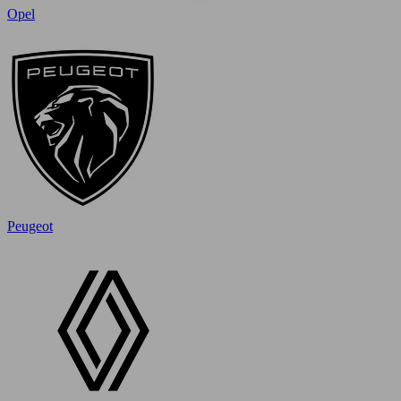
Opel
Peugeot