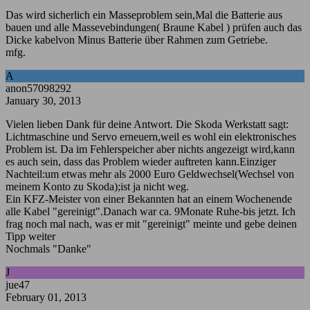
Das wird sicherlich ein Masseproblem sein,Mal die Batterie aus
bauen und alle Massevebindungen( Braune Kabel ) prüfen auch das
Dicke kabelvon Minus Batterie über Rahmen zum Getriebe.
mfg.
A
anon57098292
January 30, 2013
Vielen lieben Dank für deine Antwort. Die Skoda Werkstatt sagt:
Lichtmaschine und Servo erneuern,weil es wohl ein elektronisches
Problem ist. Da im Fehlerspeicher aber nichts angezeigt wird,kann
es auch sein, dass das Problem wieder auftreten kann.Einziger
Nachteil:um etwas mehr als 2000 Euro Geldwechsel(Wechsel von
meinem Konto zu Skoda);ist ja nicht weg.
Ein KFZ-Meister von einer Bekannten hat an einem Wochenende
alle Kabel "gereinigt".Danach war ca. 9Monate Ruhe-bis jetzt. Ich
frag noch mal nach, was er mit "gereinigt" meinte und gebe deinen
Tipp weiter
Nochmals "Danke"
J
jue47
February 01, 2013