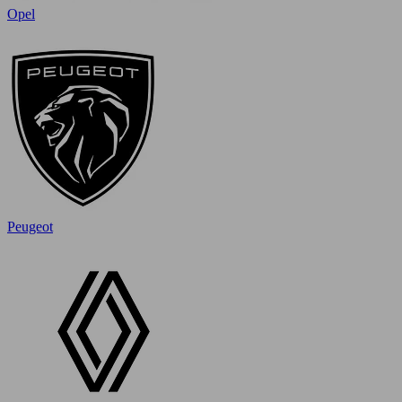
Opel
Peugeot