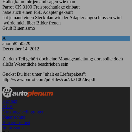
Hallo ,kann mir jemand sagen wie man
Parrot CK 3100 Freisprechanlage einbaut
habe auch einen FSE Adapter gekauft
hat jemand einen Steckplan wie der Adapter angeschlossen wird
,würde mich über Bilder freuen
Gruß Bluenissmo
A
anon58550229
December 14, 2012
Zu dem Teil gehört doch eine Montageanleitung; dort sollte doch
alle3s Wesentliche beschrieben sein.
Guckst Du hier unter "nhalt es Lieferpakets":
http://www.parrot.com/pdf/files/car/ck3100/de.pdf
Kontakt
AGB
Nutzungsbedingungen
Datenschutz
Barrierefreiheit
Impressum