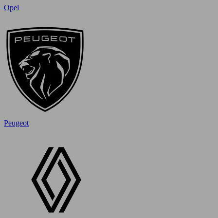
Opel
Peugeot