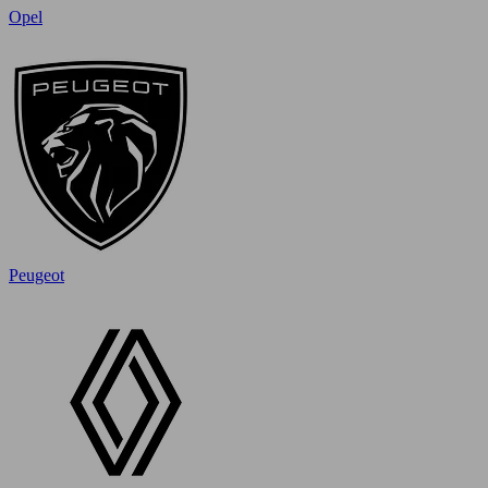
Opel
Peugeot