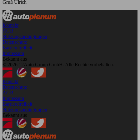
Gruß Ulrich
Kontakt
AGB
Nutzungsbedingungen
Datenschutz
Barrierefreiheit
Impressum
Bekannt aus
© 2026 12Auto Group GmbH. Alle Rechte vorbehalten.
Kontakt
Datenschutz
AGB
Impressum
Barrierefreiheit
Nutzungsbedingungen
Bekannt aus