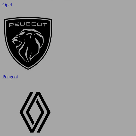
Opel
Peugeot