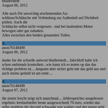
hballerstedt
August 06, 2012
Alle auch Dir unwichtig erscheinenden An-
schlüsse/Schläuche mit Verbindung zur Außenluft auf Dichtheit
prüfen. Auch die
Schläuche selbst nicht vergessen - mal bei laufendem Motor
bewegen oder gar zuhalten.
Alles zwischen den beiden genannten Teilen.
A
anon76148498
August 06, 2012
danke fur die schnelle antwort hballerstedt....falschluft habe ich
schon mehrmals kontroliert...wie kann ich es testen op das das
richtige problem ist.....langsam aber sicher geht mir das geld aus und
auch meine geduld ist am ende....
A
anon76148498
August 07, 2012
die motor leucht zeigt sich manchmal.....fehlerspeicher ausgelessen
ergebnis: leerlaufsteller heute ausgewechselt 70 euro, wieder das
selbe problem die drezahl schwankt wie vorhier und der motor geht