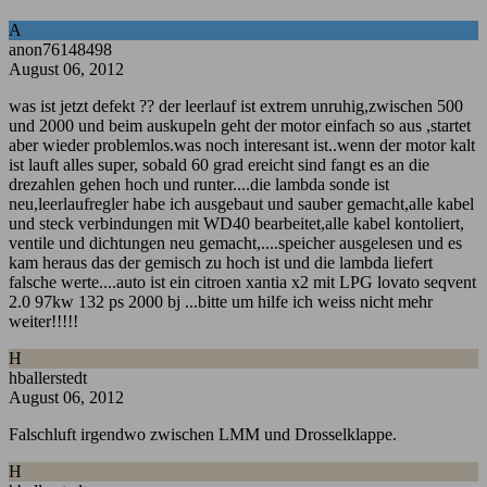
A
anon76148498
August 06, 2012
was ist jetzt defekt ?? der leerlauf ist extrem unruhig,zwischen 500
und 2000 und beim auskupeln geht der motor einfach so aus ,startet
aber wieder problemlos.was noch interesant ist..wenn der motor kalt
ist lauft alles super, sobald 60 grad ereicht sind fangt es an die
drezahlen gehen hoch und runter....die lambda sonde ist
neu,leerlaufregler habe ich ausgebaut und sauber gemacht,alle kabel
und steck verbindungen mit WD40 bearbeitet,alle kabel kontoliert,
ventile und dichtungen neu gemacht,....speicher ausgelesen und es
kam heraus das der gemisch zu hoch ist und die lambda liefert
falsche werte....auto ist ein citroen xantia x2 mit LPG lovato seqvent
2.0 97kw 132 ps 2000 bj ...bitte um hilfe ich weiss nicht mehr
weiter!!!!!
H
hballerstedt
August 06, 2012
Falschluft irgendwo zwischen LMM und Drosselklappe.
H