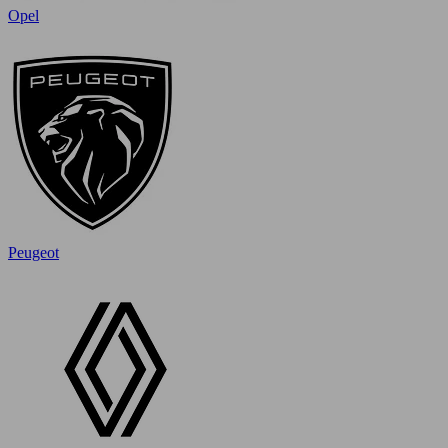
Opel
Peugeot