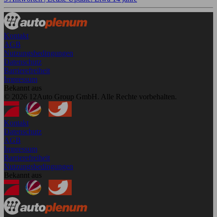
Kontakt
AGB
Nutzungsbedingungen
Datenschutz
Barrierefreiheit
Impressum
Bekannt aus
© 2026 12Auto Group GmbH. Alle Rechte vorbehalten.
Kontakt
Datenschutz
AGB
Impressum
Barrierefreiheit
Nutzungsbedingungen
Bekannt aus