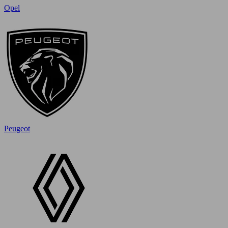
Opel
Peugeot