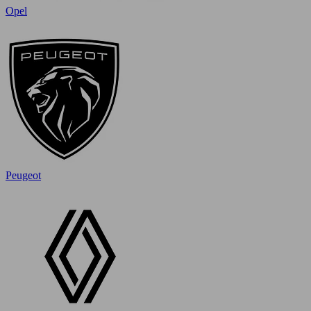
Opel
Peugeot