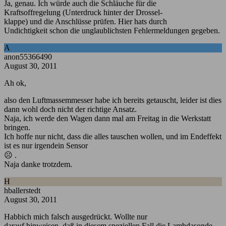
Ja, genau. Ich würde auch die Schläuche für die
Kraftsoffregelung (Unterdruck hinter der Drossel-
klappe) und die Anschlüsse prüfen. Hier hats durch
Undichtigkeit schon die unglaublichsten Fehlermeldungen gegeben.
A
anon55366490
August 30, 2011
Ah ok,
also den Luftmassemmesser habe ich bereits getauscht, leider ist dies
dann wohl doch nicht der richtige Ansatz.
Naja, ich werde den Wagen dann mal am Freitag in die Werkstatt
bringen.
Ich hoffe nur nicht, dass die alles tauschen wollen, und im Endeffekt
ist es nur irgendein Sensor
☹️ .
Naja danke trotzdem.
H
hballerstedt
August 30, 2011
Habbich mich falsch ausgedrückt. Wollte nur
darauf hinweisen, daß in diesem speziellen Fall die Lambdasonde