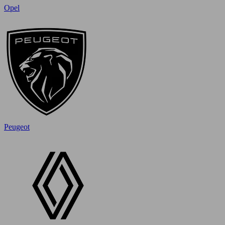
Opel
Peugeot