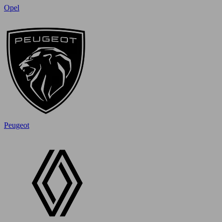
Opel
Peugeot