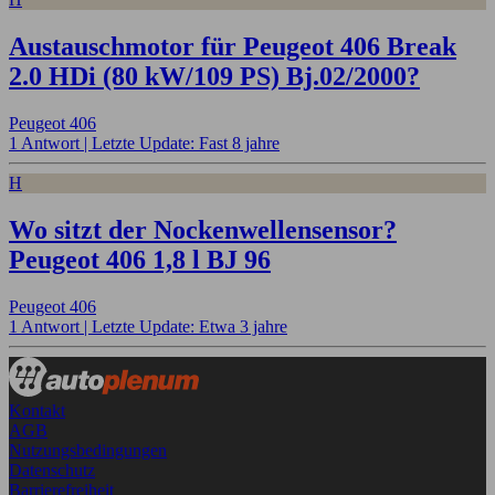
Austauschmotor für Peugeot 406 Break
2.0 HDi (80 kW/109 PS) Bj.02/2000?
Peugeot 406
1 Antwort |
Letzte Update: Fast 8 jahre
H
Wo sitzt der Nockenwellensensor?
Peugeot 406 1,8 l BJ 96
Peugeot 406
1 Antwort |
Letzte Update: Etwa 3 jahre
Kontakt
AGB
Nutzungsbedingungen
Datenschutz
Barrierefreiheit