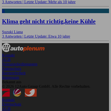
3 Antworten |
Letzte Update: Mehr als 10 jahre
B
Klima geht nicht richtig,keine Kühle
Suzuki Liana
3 Antworten |
Letzte Update: Etwa 10 jahre
Kontakt
AGB
Nutzungsbedingungen
Datenschutz
Barrierefreiheit
Impressum
Bekannt aus
© 2026 12Auto Group GmbH. Alle Rechte vorbehalten.
Kontakt
Datenschutz
AGB