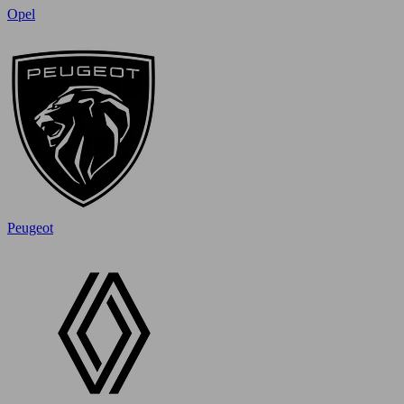
Opel
Peugeot