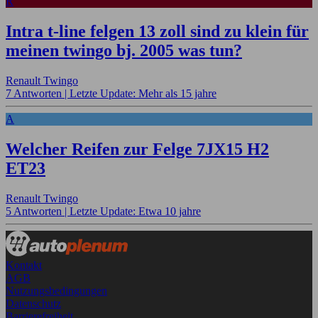
R
Intra t-line felgen 13 zoll sind zu klein für
meinen twingo bj. 2005 was tun?
Renault Twingo
7 Antworten |
Letzte Update: Mehr als 15 jahre
A
Welcher Reifen zur Felge 7JX15 H2
ET23
Renault Twingo
5 Antworten |
Letzte Update: Etwa 10 jahre
Kontakt
AGB
Nutzungsbedingungen
Datenschutz
Barrierefreiheit