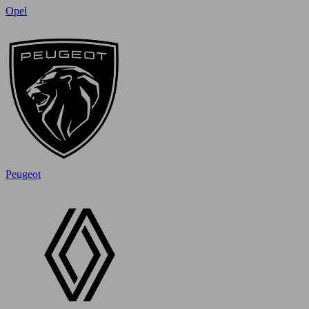
Opel
Peugeot