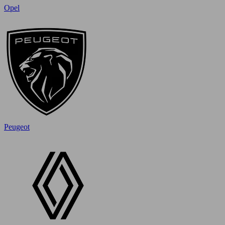
Opel
Peugeot