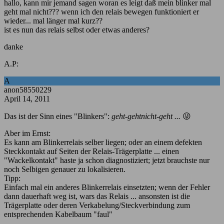
hallo, kann mir jemand sagen woran es leigt daß mein blinker mal
geht mal nicht??? wenn ich den relais bewegen funktioniert er
wieder... mal länger mal kurz??
ist es nun das relais selbst oder etwas anderes?
danke
A.P:
A
anon58550229
April 14, 2011
Das ist der Sinn eines "Blinkers":
geht-gehtnicht-geht ...
😜
Aber im Ernst:
Es kann am Blinkerrelais selber liegen; oder an einem defekten
Steckkontakt auf Seiten der Relais-Trägerplatte ... einen
"Wackelkontakt" haste ja schon diagnostiziert; jetzt brauchste nur
noch Selbigen genauer zu lokalisieren.
Tipp:
Einfach mal ein anderes Blinkerrelais einsetzten; wenn der Fehler
dann dauerhaft weg ist, wars das Relais ... ansonsten ist die
Trägerplatte oder deren Verkabelung/Steckverbindung zum
entsprechenden Kabelbaum "faul"