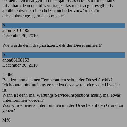
bei den älteren saugerdieseln sogar bis 20% benzin für ein tank
mischbar. die neuen tdi's vertragen das nicht so gut. es gibt als
abhilfe entweder einen heizmantel oder vorwärmer für
dieselfahrzeuge, garnicht soo teuer.
A
anon18010486
December 30, 2010
Wie wurde denn diagnostiziert, daß der Diesel einfriert?
A
anon86108153
December 30, 2010
Hallo!
Bei den momentanen Temperaturen schon der Diesel flockik?
Ich könnte mir durchaus vorstellen das etwas anderes die Ursache
ist.
Wann ist denn mal Wartungs/Service/Inspektions mäßig mal etwas
unternommen worden?
Was wurde bereits unternommen um der Ursache auf den Grund zu
gehen?
MfG