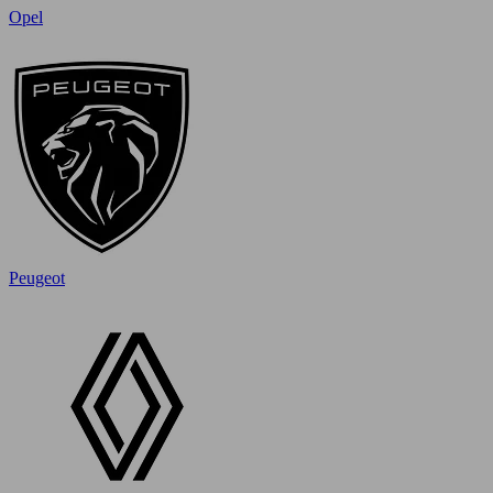
Opel
Peugeot