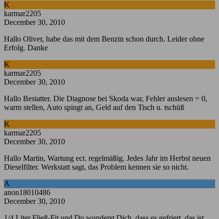
K
karmar2205
December 30, 2010
Hallo Oliver, habe das mit dem Benzin schon durch. Leider ohne
Erfolg. Danke
K
karmar2205
December 30, 2010
Hallo Bestatter. Die Diagnose bei Skoda war, Fehler auslesen = 0,
warm stellen, Auto spingt an, Geld auf den Tisch u. tschüß
K
karmar2205
December 30, 2010
Hallo Martin, Wartung ect. regelmäßig. Jedes Jahr im Herbst neuen
Dieselfilter. Werkstatt sagt, das Problem kennen sie so nicht.
A
anon18010486
December 30, 2010
1/4 Liter Fließ-Fit und Du wunderst Dich, dass es gefriert, das ist