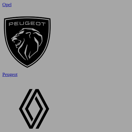
Opel
Peugeot