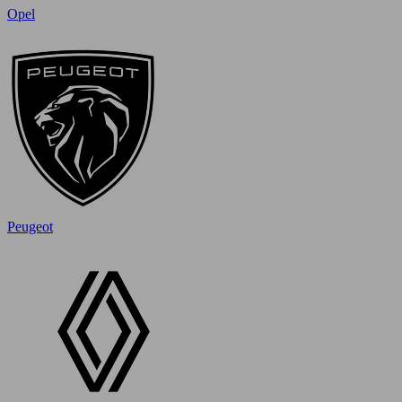
Opel
Peugeot