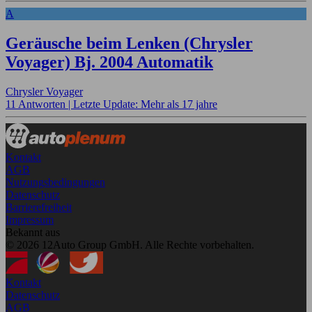
A
Geräusche beim Lenken (Chrysler
Voyager) Bj. 2004 Automatik
Chrysler Voyager
11 Antworten |
Letzte Update: Mehr als 17 jahre
Kontakt
AGB
Nutzungsbedingungen
Datenschutz
Barrierefreiheit
Impressum
Bekannt aus
© 2026 12Auto Group GmbH. Alle Rechte vorbehalten.
Kontakt
Datenschutz
AGB