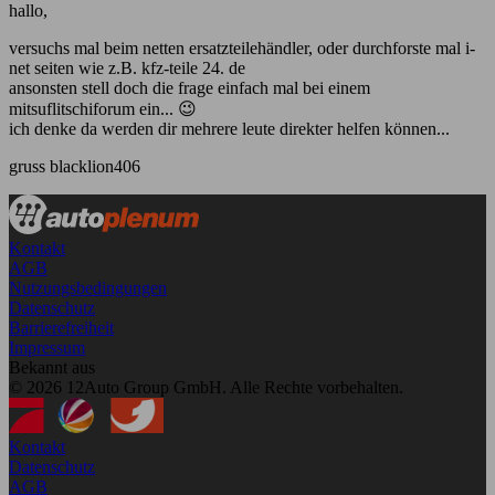
hallo,
versuchs mal beim netten ersatzteilehändler, oder durchforste mal i-
net seiten wie z.B. kfz-teile 24. de
ansonsten stell doch die frage einfach mal bei einem
mitsuflitschiforum ein... 😉
ich denke da werden dir mehrere leute direkter helfen können...
gruss blacklion406
Kontakt
AGB
Nutzungsbedingungen
Datenschutz
Barrierefreiheit
Impressum
Bekannt aus
© 2026 12Auto Group GmbH. Alle Rechte vorbehalten.
Kontakt
Datenschutz
AGB