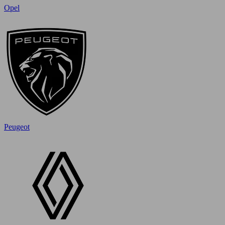
Opel
Peugeot