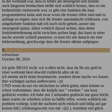
in der werkstatt war, dass es fehler am steuergerät sein könnte.
nach längerem beobachten stellte sich wirklich heraus, dass es ein
bedienfehler meinerseits war. es gibt eine funktion die man
programmieren kann und zwar wenn die fenster offen sind und es
anfängt zu regnet, dass sich die fenster automatischt schliessen. von
umgekehrter funktion hab ich noch nicht gehört, ausser das
steuergerät spinnt. daher wirklich darauf achten, dass deine
funkfernbedienung nicht zwischen sachen liegt, das kann in einer
tasche seeeehr schnell passieren. es kam bei mir danach nie eine
fehlermeldung, geschweige dass die fenster alleine aufgingen.
S
schweisser
October 08, 2010
ich gebe MOAS recht. wir wollen nicht, dass du für nix geld in
einer werkstatt lässt obwohl vielleicht alles ok ist.
ich meinte nicht deine hosentasche, sondern deine tasche wo frauen
ihre wichtigen sachen aufbewaren :-)))
UND wenn du nur ein stückchen zu arbeit gehst, dann könnte es
schon vorkommen, dass die knöpfe aus " vesehen " nur kurz
gedrückt werden. ich habe nur 2 sekunden gedrückt nur ganz leicht,
dann waren sie scheiben schon zu hälfte offen. wenns wirklich ein
problem vorliegt, wird die sucherei nicht einfach und billig auf gar
keinen fall ( erfahrungswerte von mir :-(((( ). trotzdem viel glück