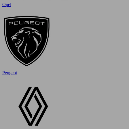
Opel
Peugeot