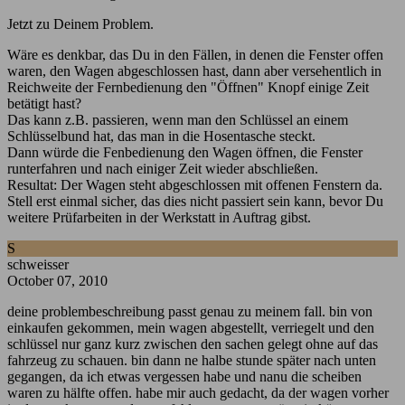
Jetzt zu Deinem Problem.
Wäre es denkbar, das Du in den Fällen, in denen die Fenster offen
waren, den Wagen abgeschlossen hast, dann aber versehentlich in
Reichweite der Fernbedienung den "Öffnen" Knopf einige Zeit
betätigt hast?
Das kann z.B. passieren, wenn man den Schlüssel an einem
Schlüsselbund hat, das man in die Hosentasche steckt.
Dann würde die Fenbedienung den Wagen öffnen, die Fenster
runterfahren und nach einiger Zeit wieder abschließen.
Resultat: Der Wagen steht abgeschlossen mit offenen Fenstern da.
Stell erst einmal sicher, das dies nicht passiert sein kann, bevor Du
weitere Prüfarbeiten in der Werkstatt in Auftrag gibst.
S
schweisser
October 07, 2010
deine problembeschreibung passt genau zu meinem fall. bin von
einkaufen gekommen, mein wagen abgestellt, verriegelt und den
schlüssel nur ganz kurz zwischen den sachen gelegt ohne auf das
fahrzeug zu schauen. bin dann ne halbe stunde später nach unten
gegangen, da ich etwas vergessen habe und nanu die scheiben
waren zu hälfte offen. habe mir auch gedacht, da der wagen vorher