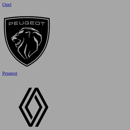
Opel
Peugeot