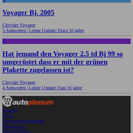
Voyager Bj. 2005
Chrysler Voyager
3 Antworten |
Letzte Update: Etwa 16 jahre
C
Hat jemand den Voyager 2.5 td Bj 99 so
umgerüstet dass er mit der grünen
Plakette zugelassen ist?
Chrysler Voyager
4 Antworten |
Letzte Update: Fast 16 jahre
Kontakt
AGB
Nutzungsbedingungen
Datenschutz
Barrierefreiheit