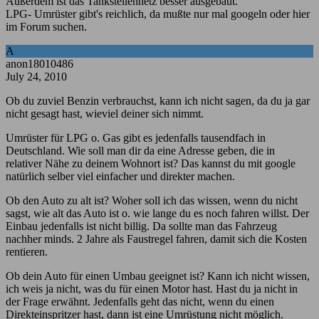
Außerdem ist das Tankstellennetz besser ausgebaut.
LPG- Umrüster gibt's reichlich, da mußte nur mal googeln oder hier
im Forum suchen.
A
anon18010486
July 24, 2010
Ob du zuviel Benzin verbrauchst, kann ich nicht sagen, da du ja gar
nicht gesagt hast, wieviel deiner sich nimmt.
Umrüster für LPG o. Gas gibt es jedenfalls tausendfach in
Deutschland. Wie soll man dir da eine Adresse geben, die in
relativer Nähe zu deinem Wohnort ist? Das kannst du mit google
natürlich selber viel einfacher und direkter machen.
Ob den Auto zu alt ist? Woher soll ich das wissen, wenn du nicht
sagst, wie alt das Auto ist o. wie lange du es noch fahren willst. Der
Einbau jedenfalls ist nicht billig. Da sollte man das Fahrzeug
nachher minds. 2 Jahre als Faustregel fahren, damit sich die Kosten
rentieren.
Ob dein Auto für einen Umbau geeignet ist? Kann ich nicht wissen,
ich weis ja nicht, was du für einen Motor hast. Hast du ja nicht in
der Frage erwähnt. Jedenfalls geht das nicht, wenn du einen
Direkteinspritzer hast, dann ist eine Umrüstung nicht möglich.