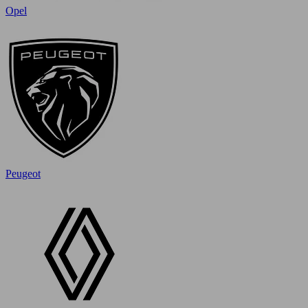
Opel
Peugeot