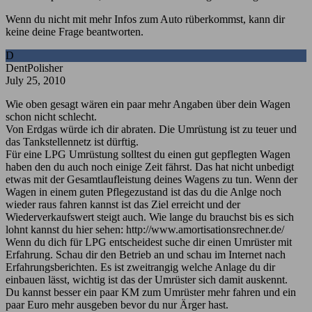
Wenn du nicht mit mehr Infos zum Auto rüberkommst, kann dir
keine deine Frage beantworten.
D
DentPolisher
July 25, 2010
Wie oben gesagt wären ein paar mehr Angaben über dein Wagen
schon nicht schlecht.
Von Erdgas würde ich dir abraten. Die Umrüstung ist zu teuer und
das Tankstellennetz ist dürftig.
Für eine LPG Umrüstung solltest du einen gut gepflegten Wagen
haben den du auch noch einige Zeit fährst. Das hat nicht unbedigt
etwas mit der Gesamtlaufleistung deines Wagens zu tun. Wenn der
Wagen in einem guten Pflegezustand ist das du die Anlge noch
wieder raus fahren kannst ist das Ziel erreicht und der
Wiederverkaufswert steigt auch. Wie lange du brauchst bis es sich
lohnt kannst du hier sehen: http://www.amortisationsrechner.de/
Wenn du dich für LPG entscheidest suche dir einen Umrüster mit
Erfahrung. Schau dir den Betrieb an und schau im Internet nach
Erfahrungsberichten. Es ist zweitrangig welche Anlage du dir
einbauen lässt, wichtig ist das der Umrüster sich damit auskennt.
Du kannst besser ein paar KM zum Umrüster mehr fahren und ein
paar Euro mehr ausgeben bevor du nur Ärger hast.