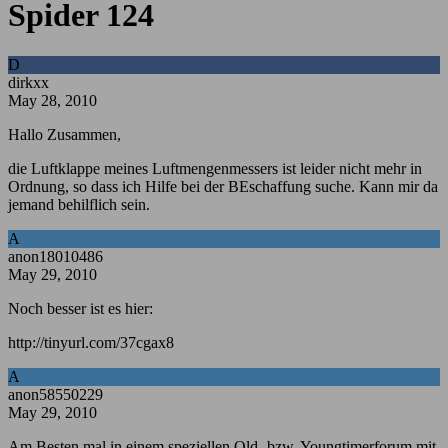
Spider 124
D
dirkxx
May 28, 2010
Hallo Zusammen,
die Luftklappe meines Luftmengenmessers ist leider nicht mehr in
Ordnung, so dass ich Hilfe bei der BEschaffung suche. Kann mir da
jemand behilflich sein.
A
anon18010486
May 29, 2010
Noch besser ist es hier:
http://tinyurl.com/37cgax8
A
anon58550229
May 29, 2010
Am Besten mal in einem speziellen Old- bzw. Youngtimerforum mit