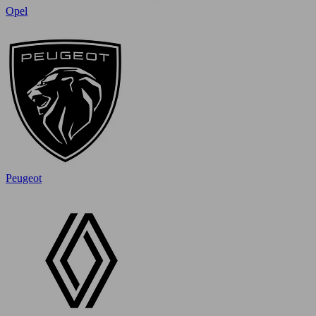
Opel
Peugeot