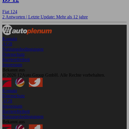
Fiat 124
2 Antworten |
Letzte Update: Mehr als 12 jahre
Kontakt
AGB
Nutzungsbedingungen
Datenschutz
Barrierefreiheit
Impressum
Bekannt aus
© 2026 12Auto Group GmbH. Alle Rechte vorbehalten.
Kontakt
Datenschutz
AGB
Impressum
Barrierefreiheit
Nutzungsbedingungen
Bekannt aus