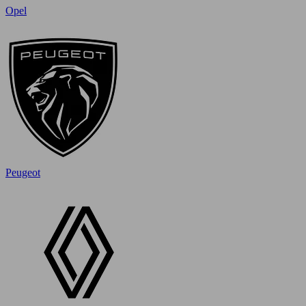
Opel
Peugeot