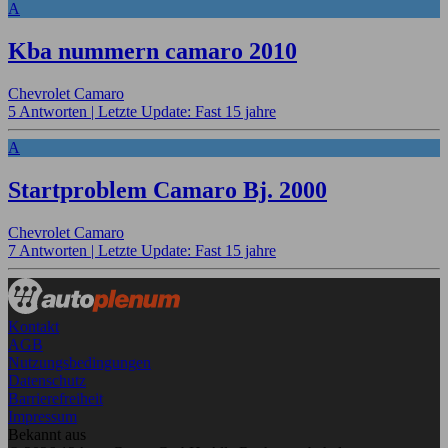
A
Kba nummern camaro 2010
Chevrolet Camaro
5 Antworten |
Letzte Update: Fast 15 jahre
A
Startproblem Camaro Bj. 2000
Chevrolet Camaro
7 Antworten |
Letzte Update: Fast 15 jahre
Kontakt
AGB
Nutzungsbedingungen
Datenschutz
Barrierefreiheit
Impressum
Bekannt aus