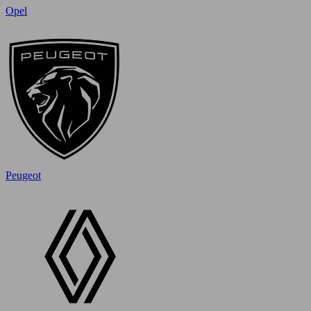
Opel
Peugeot