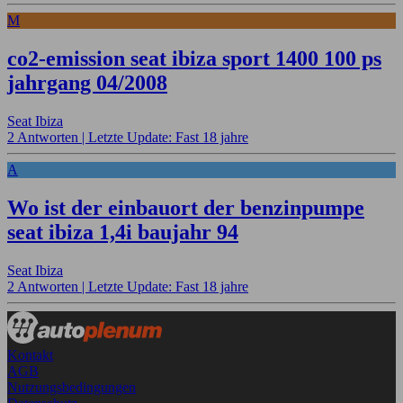
M
co2-emission seat ibiza sport 1400 100 ps
jahrgang 04/2008
Seat Ibiza
2 Antworten |
Letzte Update: Fast 18 jahre
A
Wo ist der einbauort der benzinpumpe
seat ibiza 1,4i baujahr 94
Seat Ibiza
2 Antworten |
Letzte Update: Fast 18 jahre
Kontakt
AGB
Nutzungsbedingungen