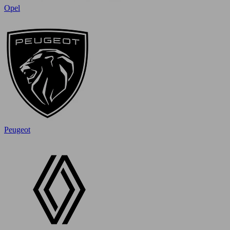
Opel
Peugeot