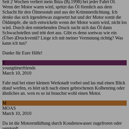
Seit 2 Wochen verliert mein Ibiza (Bj.1998) bei jeder Fahrt Öl.
Wenn der Motor warm wird, spritzt das Öl förmlich aus dem
Schacht für den Ölmessstab und aus der Krümmerdichtung. Ich
denke das sich irgendetwas zugesetzt hat und der Motor somit die
Öldämpfe, die sich entwickeln wenn der Motor warm wird, nicht los
wird. Durch den entstehenden Druck sucht sich das Öl dann
Schwachstellen und tritt dort aus. Gibt es denn soetwas wie ein
(Über-)Druckventil? Liege ich mit meiner Vermutung richtig? Was
kann ich tun?
Danke für Eure Hilfe!
Y
youngtimerfriends
March 10, 2010
Fahr mal bei einer kleinen Werkstadt vorbei und las mal einen Blick
drauf werfen, es hört sich nach einen gebrochenen Kolbenring oder
ähnliches an. wen es so ist brauchst wohl einen Motor.
M
MOAS
March 10, 2010
Da ist die Motorentlüftung durch Kondenswasser zugefroren oder
verstopft..