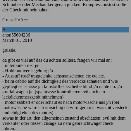
Schrauber oder Mechaniker genau gucken. Kompressionstest sollte
der Check mit beinhalten
Gruss HoAcc
A
anon55604236
March 01, 2010
grüssle,
da gibt es viel auf das du achten solltest. fangen wir mal an:
- unterboden rost j/n
- Hohlraumversiegelung j/n
- Auspuff rost? traggelenke achsmanschetten etc etc etc.
- beim cabrio auf die dichtigkeit des verdecks schauen und wie
gepflegt es ist risse j/n kunstoffheckscheibe blind j/n nähte i.o. j/n
- unfallwagen j/n (spaltmasse kontrollieren evtl auch ein
lackdickenmessgerät mitnehmen)
- motor sabbert er oder schaut es nach motorwäsche aus j/n (bei
motorwäsche wäre ich vorsichtig da wird gern mal was mit versteckt
undichtigkeiten des motors)
sowas in der art. den allgemeinen zustand abschätzen. evtl mit dem
verkäufer oder dessen zusage zu nem gebrauchtwagencheck
fahren...