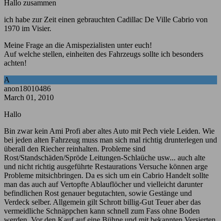
Hallo zusammen
ich habe zur Zeit einen gebrauchten Cadillac De Ville Cabrio von
1970 im Visier.
Meine Frage an die Amispezialisten unter euch!
Auf welche stellen, einheiten des Fahrzeugs sollte ich besonders
achten!
A
anon18010486
March 01, 2010
Hallo
Bin zwar kein Ami Profi aber altes Auto mit Pech viele Leiden. Wie
bei jeden alten Fahrzeug muss man sich mal richtig drunterlegen und
überall den Riecher reinhalten. Probleme sind
Rost/Standschäden/Spröde Leitungen-Schlaüche usw... auch alte
und nicht richtig ausgeführte Restaurations Versuche können arge
Probleme mitsichbringen. Da es sich um ein Cabrio Handelt sollte
man das auch auf Vertopfte Ablauflöcher und vielleicht darunter
befindlichen Rost genauer begutachten, sowie Gestänge und
Verdeck selber. Allgemein gilt Schrott billig-Gut Teuer aber das
vermeidliche Schnäppchen kann schnell zum Fass ohne Boden
werden. Vor den Kauf auf eine Bühne und mit bekannten Versierten