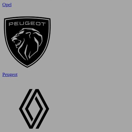
Opel
Peugeot