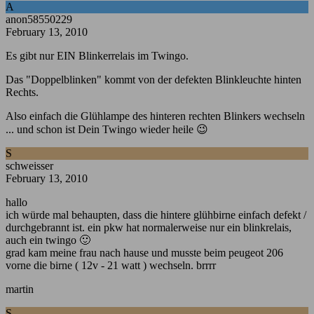
A
anon58550229
February 13, 2010
Es gibt nur EIN Blinkerrelais im Twingo.
Das "Doppelblinken" kommt von der defekten Blinkleuchte hinten
Rechts.
Also einfach die Glühlampe des hinteren rechten Blinkers wechseln
... und schon ist Dein Twingo wieder heile 😉
S
schweisser
February 13, 2010
hallo
ich würde mal behaupten, dass die hintere glühbirne einfach defekt /
durchgebrannt ist. ein pkw hat normalerweise nur ein blinkrelais,
auch ein twingo 🙂
grad kam meine frau nach hause und musste beim peugeot 206
vorne die birne ( 12v - 21 watt ) wechseln. brrrr
martin
S