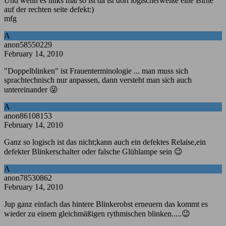
Und wenn es links mal so ist da ist dort logischerweiße eine Birne
auf der rechten seite defekt:)
mfg
A
anon58550229
February 14, 2010
"Doppelblinken" ist Frauenterminologie ... man muss sich
sprachtechnisch nur anpassen, dann versteht man sich auch
untereinander 😜
A
anon86108153
February 14, 2010
Ganz so logisch ist das nicht;kann auch ein defektes Relaise,ein
defekter Blinkerschalter oder falsche Glühlampe sein 😉
A
anon78530862
February 14, 2010
Jup ganz einfach das hintere Blinkerobst erneuern das kommt es
wieder zu einem gleichmäßigen rythmischen blinken.....😉