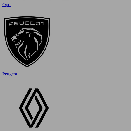
Opel
Peugeot