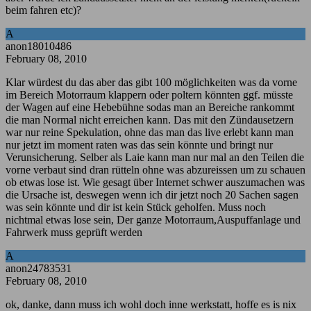
beim fahren etc)?
A
anon18010486
February 08, 2010
Klar würdest du das aber das gibt 100 möglichkeiten was da vorne
im Bereich Motorraum klappern oder poltern könnten ggf. müsste
der Wagen auf eine Hebebühne sodas man an Bereiche rankommt
die man Normal nicht erreichen kann. Das mit den Zündausetzern
war nur reine Spekulation, ohne das man das live erlebt kann man
nur jetzt im moment raten was das sein könnte und bringt nur
Verunsicherung. Selber als Laie kann man nur mal an den Teilen die
vorne verbaut sind dran rütteln ohne was abzureissen um zu schauen
ob etwas lose ist. Wie gesagt über Internet schwer auszumachen was
die Ursache ist, deswegen wenn ich dir jetzt noch 20 Sachen sagen
was sein könnte und dir ist kein Stück geholfen. Muss noch
nichtmal etwas lose sein, Der ganze Motorraum,Auspuffanlage und
Fahrwerk muss geprüft werden
A
anon24783531
February 08, 2010
ok, danke, dann muss ich wohl doch inne werkstatt, hoffe es is nix