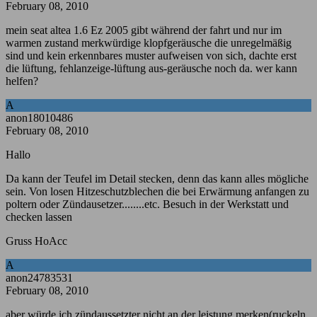
February 08, 2010
mein seat altea 1.6 Ez 2005 gibt während der fahrt und nur im
warmen zustand merkwürdige klopfgeräusche die unregelmäßig
sind und kein erkennbares muster aufweisen von sich, dachte erst
die lüftung, fehlanzeige-lüftung aus-geräusche noch da. wer kann
helfen?
A
anon18010486
February 08, 2010
Hallo
Da kann der Teufel im Detail stecken, denn das kann alles mögliche
sein. Von losen Hitzeschutzblechen die bei Erwärmung anfangen zu
poltern oder Zündausetzer........etc. Besuch in der Werkstatt und
checken lassen
Gruss HoAcc
A
anon24783531
February 08, 2010
aber würde ich zündaussetzter nicht an der leistung merken(ruckeln