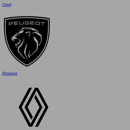
Opel
Peugeot