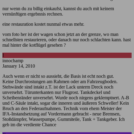
nur wenn du zu billig einkaufst, kannst du auch mit keinem
vernünftigen ergebnnis rechnen.
eine restauration kostet nunmal etwas mehr.
vom foto her ist der wagen schon jetzt an der grenze, wo man
schnellsten restaurieren, oder danach nur noch schlachten kann. hast
mal hinter die kotflügel gesehen ?
I
innochamp
January 14, 2010
Auch wenn er nicht so aussieht, die Basis ist echt noch gut.
Keine Durchrostungen am Rahmen oder am Fahrzeugboden.
Stehwände sind intakt z.T. ist der Lack unterm Dreck noch
unversehrt. Türunterkanten nur Flugrost. Tankdeckel und
Scheibenränder unversehrt. Wurde noch nirgens geklemptnert. A-B
und C-Säule intakt, sogar die inneren und äußeren Schweller! Kein
Bruch an den Federaufnahmen. Technik vom ehem Meister der
IFA-Instandsetzung auf Vordermann gebracht - neue Bremsen,
Stoßdämpfer, Wasserpumpe, Gummiteile, Tank + Tankgeber. Ich
geb im die verdiente Chance