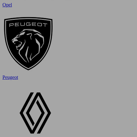
Opel
Peugeot