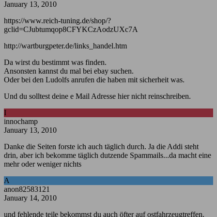
January 13, 2010
https://www.reich-tuning.de/shop/?
gclid=CJubtumqop8CFYKCzAodzUXc7A
http://wartburgpeter.de/links_handel.htm
Da wirst du bestimmt was finden.
Ansonsten kannst du mal bei ebay suchen.
Oder bei den Ludolfs anrufen die haben mit sicherheit was.
Und du solltest deine e Mail Adresse hier nicht reinschreiben.
I
innochamp
January 13, 2010
Danke die Seiten forste ich auch täglich durch. Ja die Addi steht
drin, aber ich bekomme täglich dutzende Spammails...da macht eine
mehr oder weniger nichts
A
anon82583121
January 14, 2010
und fehlende teile bekommst du auch öfter auf ostfahrzeugtreffen.