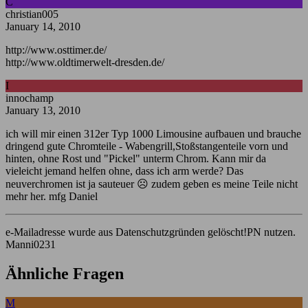
C
christian005
January 14, 2010
http://www.osttimer.de/
http://www.oldtimerwelt-dresden.de/
I
innochamp
January 13, 2010
ich will mir einen 312er Typ 1000 Limousine aufbauen und brauche
dringend gute Chromteile - Wabengrill,Stoßstangenteile vorn und
hinten, ohne Rost und "Pickel" unterm Chrom. Kann mir da
vieleicht jemand helfen ohne, dass ich arm werde? Das
neuverchromen ist ja sauteuer ☹️ zudem geben es meine Teile nicht
mehr her. mfg Daniel
e-Mailadresse wurde aus Datenschutzgründen gelöscht!PN nutzen.
Manni0231
Ähnliche Fragen
M