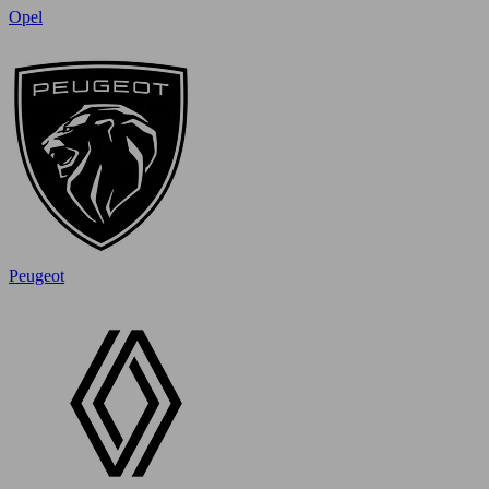
Opel
Peugeot