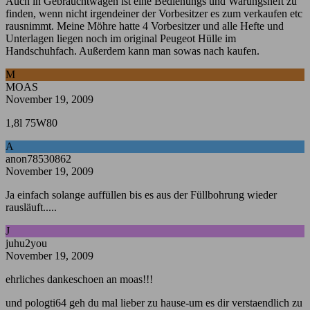
Auch in Gebrauchtwagen ist eine Bedienungs und Warungsheft zu
finden, wenn nicht irgendeiner der Vorbesitzer es zum verkaufen etc
rausnimmt. Meine Möhre hatte 4 Vorbesitzer und alle Hefte und
Unterlagen liegen noch im original Peugeot Hülle im
Handschuhfach. Außerdem kann man sowas nach kaufen.
M
MOAS
November 19, 2009
1,8l 75W80
A
anon78530862
November 19, 2009
Ja einfach solange auffüllen bis es aus der Füllbohrung wieder
rausläuft.....
J
juhu2you
November 19, 2009
ehrliches dankeschoen an moas!!!
und pologti64 geh du mal lieber zu hause-um es dir verstaendlich zu