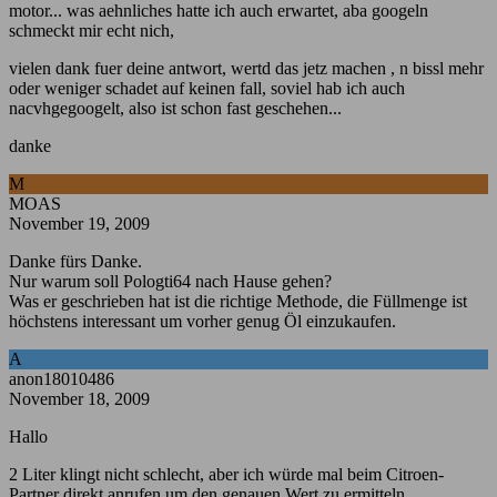
motor... was aehnliches hatte ich auch erwartet, aba googeln
schmeckt mir echt nich,
vielen dank fuer deine antwort, wertd das jetz machen , n bissl mehr
oder weniger schadet auf keinen fall, soviel hab ich auch
nacvhgegoogelt, also ist schon fast geschehen...
danke
M
MOAS
November 19, 2009
Danke fürs Danke.
Nur warum soll Pologti64 nach Hause gehen?
Was er geschrieben hat ist die richtige Methode, die Füllmenge ist
höchstens interessant um vorher genug Öl einzukaufen.
A
anon18010486
November 18, 2009
Hallo
2 Liter klingt nicht schlecht, aber ich würde mal beim Citroen-
Partner direkt anrufen um den genauen Wert zu ermitteln