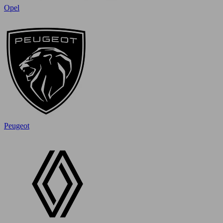
Opel
Peugeot