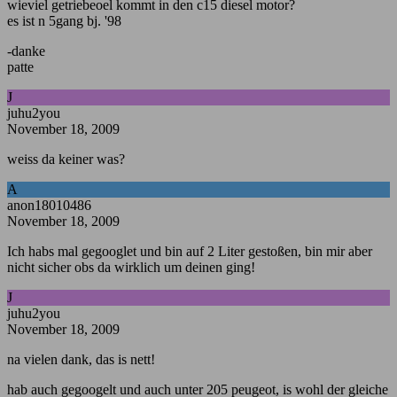
wieviel getriebeoel kommt in den c15 diesel motor?
es ist n 5gang bj. '98
-danke
patte
J
juhu2you
November 18, 2009
weiss da keiner was?
A
anon18010486
November 18, 2009
Ich habs mal gegooglet und bin auf 2 Liter gestoßen, bin mir aber
nicht sicher obs da wirklich um deinen ging!
J
juhu2you
November 18, 2009
na vielen dank, das is nett!
hab auch gegoogelt und auch unter 205 peugeot, is wohl der gleiche